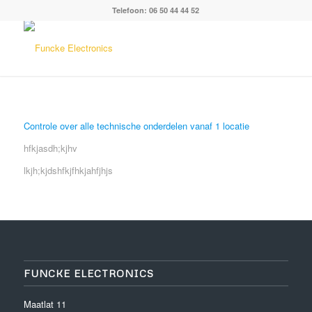
Telefoon: 06 50 44 44 52
Controle over alle technische onderdelen vanaf 1 locatie
hfkjasdh;kjhv
lkjh;kjdshfkjfhkjahfjhjs
FUNCKE ELECTRONICS
Maatlat 11