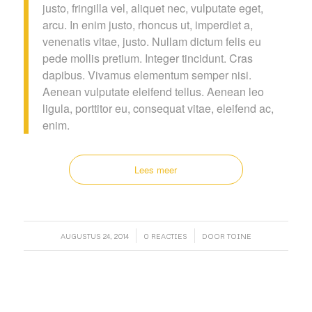
justo, fringilla vel, aliquet nec, vulputate eget,
arcu. In enim justo, rhoncus ut, imperdiet a,
venenatis vitae, justo. Nullam dictum felis eu
pede mollis pretium. Integer tincidunt. Cras
dapibus. Vivamus elementum semper nisi.
Aenean vulputate eleifend tellus. Aenean leo
ligula, porttitor eu, consequat vitae, eleifend ac,
enim.
Lees meer
/
/
AUGUSTUS 24, 2014
0 REACTIES
DOOR
TOINE