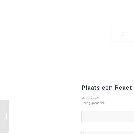
Plaats een React
Meepraten?
Draag gerust bij!
A nice entry