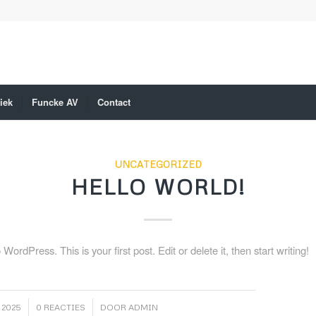
niek
Funcke AV
Contact
UNCATEGORIZED
HELLO WORLD!
ordPress. This is your first post. Edit or delete it, then start writing!
/
 2025
0 REACTIES
DOOR
ADMIN